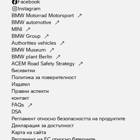
Facebook
Instagram
BMW Motorrad
Motorsport
BMW
automotive
MINI
BMW
Group
Authorities
vehicles
BMW
Museum
BMW plant
Berlin
ACEM Road Safety
Strategy
бисквитки
Политика за
поверителност
Издател
Правни
аспекти
контакт
FAQs
DSA
Регламент относно безопасността на
продуктите
Декларация за
достъпност
Карта на
сайта
Регламент на ЕС относно
батериите