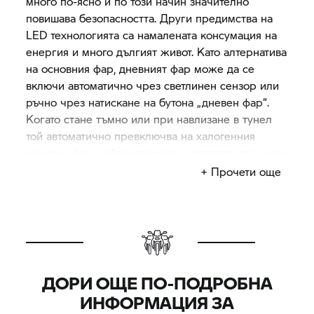
много по-ясно и по този начин значително
повишава безопасността. Други предимства на
LED технологията са намалената консумация на
енергия и много дългият живот. Като алтернатива
на основния фар, дневният фар може да се
включи автоматично чрез светлинен сензор или
ръчно чрез натискане на бутона „дневен фар“.
Когато стане тъмно или при навлизане в тунел
той автоматично превключва на халогенния
основен фар, който оптимално осветява пътя и по
този начин осигурява най-добра видимост за
+ Прочети още
мотоциклетиста.
ДОРИ ОЩЕ ПО-ПОДРОБНА
ИНФОРМАЦИЯ ЗА