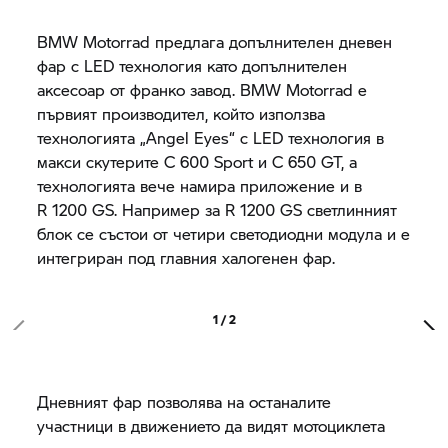
BMW Motorrad
предлага допълнителен дневен
фар с LED технология като допълнителен
аксесоар от франко завод.
BMW Motorrad
е
първият производител, който използва
технологията „Angel Eyes“ с LED технология в
макси скутерите C 600 Sport и
C 650 GT,
а
технологията вече намира приложение и в
R 1200 GS.
Например за
R 1200 GS
светлинният
блок се състои от четири светодиодни модула и е
интегриран под главния халогенен фар.
1 / 2
Дневният фар позволява на останалите
участници в движението да видят мотоциклета