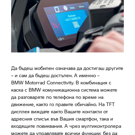
Да бъдеш мобилен означава да достигаш другите
– и сам да бъдеш достъпен. А именно –
BMW Motorrad Connectivity. В комбинация с
каска с BMW комуникационна система можете
да разговаряте по телефона по време на
движение, както го правите обичайно. На TFT
дисплея виждате както Вашите контакти от
адресния списък във Вашия смартфон, така и
входящите повиквания. А чрез мултиконтролера
можете да управлявате всички функции, без да