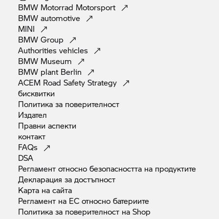
BMW Motorrad
Motorsport
BMW
automotive
MINI
BMW
Group
Authorities
vehicles
BMW
Museum
BMW plant
Berlin
ACEM Road Safety
Strategy
бисквитки
Политика за
поверителност
Издател
Правни
аспекти
контакт
FAQs
DSA
Регламент относно безопасността на
продуктите
Декларация за
достъпност
Карта на
сайта
Регламент на ЕС относно
батериите
Политика за поверителност на
Shop