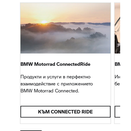
BMW Motorrad
ConnectedRide
BMW M
Продукти и услуги в перфектно
Интели
взаимодействие с приложението
безопа
BMW Motorrad
Connected.
КЪМ CONNECTED RIDE