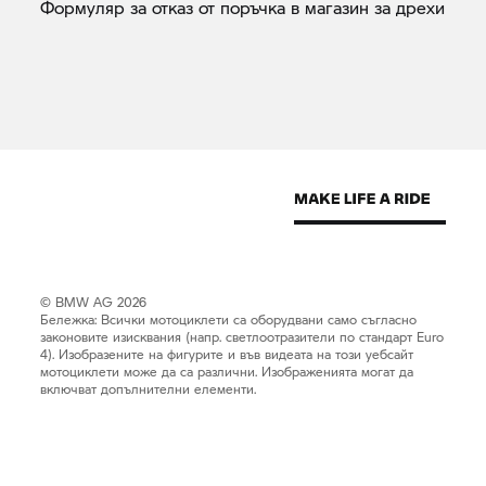
Формуляр за отказ от поръчка в магазин за
дрехи
© BMW AG 2026
Бележка: Всички мотоциклети са оборудвани само съгласно
законовите изисквания (напр. светлоотразители по стандарт Euro
4). Изобразените на фигурите и във видеата на този уебсайт
мотоциклети може да са различни. Изображенията могат да
включват допълнителни елементи.