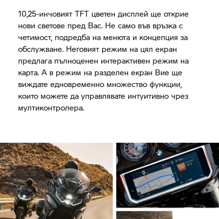
10,25-инчовият TFT цветен дисплей ще открие
нови светове пред Вас. Не само във връзка с
четимост, подредба на менюта и концепция за
обслужване. Неговият режим на цял екран
предлага пълноценен интерактивен режим на
карта. А в режим на разделен екран Вие ще
виждате едновременно множество функции,
които можете да управлявате интуитивно чрез
мултиконтролера.