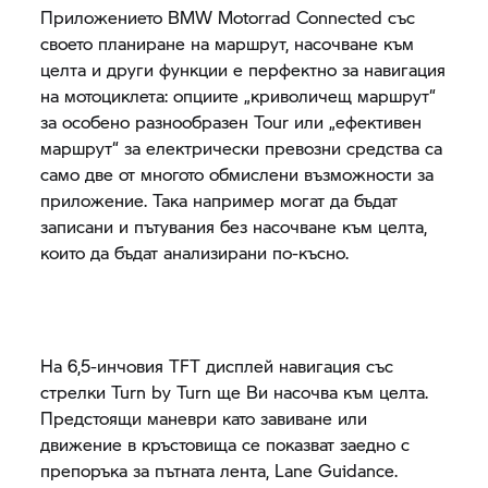
Приложението BMW Motorrad Connected със
своето планиране на маршрут, насочване към
целта и други функции е перфектно за навигация
на мотоциклета: опциите „криволичещ маршрут“
за особено разнообразен Tour или „ефективен
маршрут“ за електрически превозни средства са
само две от многото обмислени възможности за
приложение. Така например могат да бъдат
записани и пътувания без насочване към целта,
които да бъдат анализирани по-късно.
На 6,5-инчовия TFT дисплей навигация със
стрелки Turn by Turn ще Ви насочва към целта.
Предстоящи маневри като завиване или
движение в кръстовища се показват заедно с
препоръка за пътната лента, Lane Guidance.