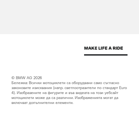
© BMW AG 2026
Бележка: Всички мотоциклети са оборудвани само съгласно
законовите изисквания (напр. светлоотразители по стандарт Euro
4). Изобразените на фигурите и във видеата на този уебсайт
мотоциклети може да са различни. Изображенията могат да
включват допълнителни елементи.