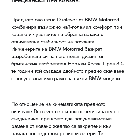
ПРЕЦИЗНОСТ ПРИ КАРАНЕ.
Предното окачване Duolever от
BMW Motorrad
комбинира възможно най-големия комфорт при
каране и чувствителна обратна връзка с
отличителна стабилност на посоката.
Инженерите на
BMW Motorrad
базират
разработката си на патентован дизайн от
британския изобретател Норман Хосак. През 80-
те години той създаде двойното предно окачване
с полунезависимо рамо на някои BMW модели.
По отношение на кинематиката предното
окачване Duolever се състои от четирипанелно
съединение, при което две полунезависими
рамена от ковано желязо са закрепени към
рамата посредством ролкови лагери. Те