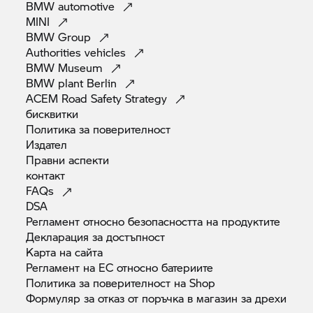
BMW
automotive
телескопичната вилка. В комбинация с по-
MINI
ниските непружинни маси и ниските сили на
BMW
Group
отделяне на системата се получават
Authorities
vehicles
изключително чувствителни и удобни
BMW
Museum
характеристики на реакция.
BMW plant
Berlin
Предното окачване Duolever от
BMW Motorrad
ACEM Road Safety
Strategy
съчетава характеристики, които досега не са
бисквитки
били съвместими, а именно стабилност на
Политика за
поверителност
посоката при висока скорост, гъвкаво
Издател
управление, прецизно усещане за кормилно
Правни
аспекти
контакт
управление и стабилна спирачна ефективност
FAQs
във всички скоростни диапазони.
DSA
Регламент относно безопасността на
продуктите
Декларация за
достъпност
Карта на
сайта
Регламент на ЕС относно
батериите
Политика за поверителност на
Shop
Формуляр за отказ от поръчка в магазин за
дрехи