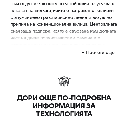
ръководят изключително устойчивия на усукване
плъзгач на вилката, който е направен от отливки
с алуминиево гравитационно леене и визуално
прилича на конвенционална вилица. Централната
окачваща подпора, която е свързана към долната
част на двете полунезависими рамена и е
закрепена към рамата, извършва окачване и
омекотяване.
+ Прочети още
Трапецовидна става тип ножица, която е на
предната вилка и плъзгача на вилката, е свързана
с ръкохватките. Това предава движението на
кормилното управление. За разлика от
телескопичните вилки, конструкцията на
Duolever няма никакви плъзгачи и фиксирани
ДОРИ ОЩЕ ПО-ПОДРОБНА
вилични тръби. В същото време разединява
ИНФОРМАЦИЯ ЗА
двете функции на управление и омекотяване
ТЕХНОЛОГИЯТА
дори повече от изпитания Telelever. Този ефект
на разединяване на функциите на кормилното
управление и окачването води до максимален