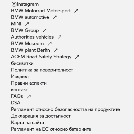
Instagram
BMW Motorrad
Motorsport
BMW
automotive
MINI
BMW
Group
Authorities
vehicles
BMW
Museum
BMW plant
Berlin
ACEM Road Safety
Strategy
бисквитки
Политика за
поверителност
Издател
Правни
аспекти
контакт
FAQs
DSA
Регламент относно безопасността на
продуктите
Декларация за
достъпност
Карта на
сайта
Регламент на ЕС относно
батериите