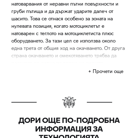
натоварвания от неравни пътни повърхности и
груби пътища и да държат ударите далеч от
шасито. Това се отнася особено за зоната на
нулевата позиция, когато мотоциклетът е
натоварен с теглото на мотоциклетиста плюс
оборудването. За тази цел се използва около
една трета от общия ход на окачването. От друга
страна окачването и омекотяването трябва да
реагират по-силно по време на рязкото
ускорение – включително при каране на неравен
+ Прочети още
терен или при значително неравни пътни
повърхности. Когато ходът на окачването е
практически изчерпан, трябва да се избягва
пробиването на пружинния елемент. Тук можем
да говорим за прогресивно пружиниране и
крива на омекотяването.
ДОРИ ОЩЕ ПО-ПОДРОБНА
Мотоциклетите BMW с прогресивен пружинен
ИНФОРМАЦИЯ ЗА
елемент се грижат за този профил на
ТЕХНОЛОГИЯТА
изискванията чрез използването на прогресивно