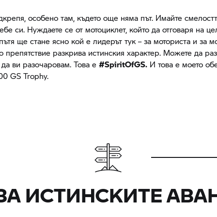
дкрепя, особено там, където още няма път. Имайте смелостт
ебе си. Нуждаете се от мотоциклет, който да отговаря на це
пътя ще стане ясно кой е лидерът тук – за моториста и за м
о препятствие разкрива истинския характер. Можете да раз
 да ви разочаровам. Това е
#SpiritOfGS.
И това е моето об
300
GS Trophy.
ЗА ИСТИНСКИТЕ АВ