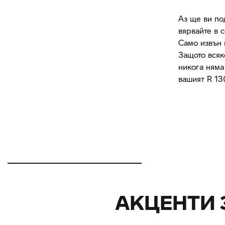
Аз ще ви по
вярвайте в с
Само извън 
Защото всяк
никога няма
вашият R 1
АКЦЕНТИ 