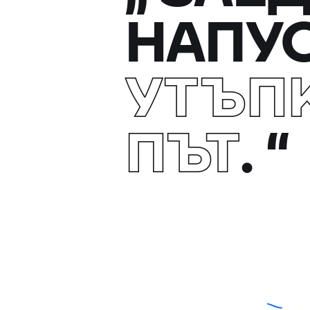
НАПУ
УТЪП
ПЪТ
.
“