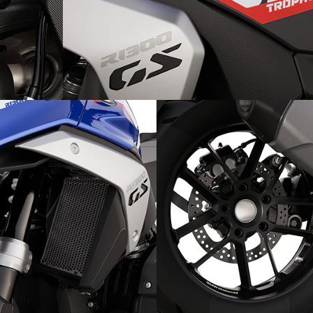
ртно
Дизайнът:
GS Trophy