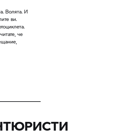
а. Волята. И
лите ви.
отоциклета.
читате, че
ещание,
АНТЮРИСТИ