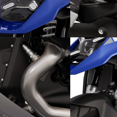
Напред по терена: фронтът
Офроуд екстра: Спо
окачване