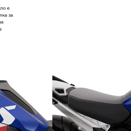
кло е
лка за
ия
е