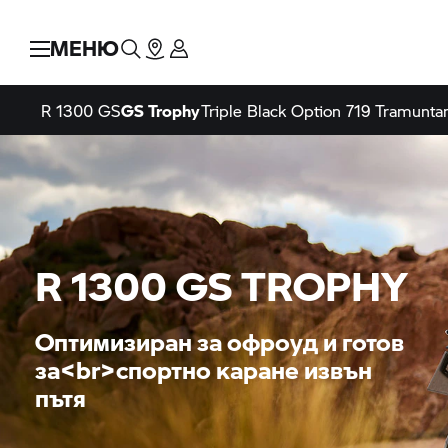
МЕНЮ
R 1300 GS
GS Trophy
Triple Black
Option 719 Tramunta
R 1300
GS TROPHY
Оптимизиран за офроуд и готов
за<br>спортно каране извън
пътя