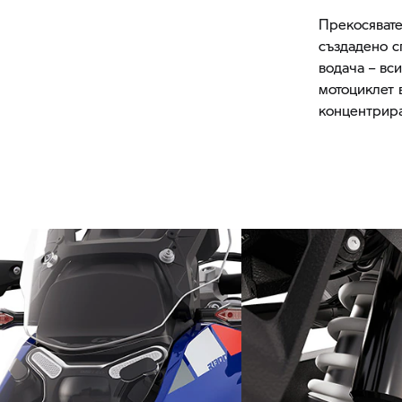
Прекосявате
създадено с
водача – вс
мотоциклет 
концентрира