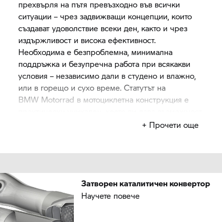
прехвърля на пътя превъзходно във всички
ситуации – чрез задвижващи концепции, които
създават удоволствие всеки ден, както и чрез
издържливост и висока ефективност.
Необходима е безпроблемна, минимална
поддръжка и безупречна работа при всякакви
условия – независимо дали в студено и влажно,
или в горещо и сухо време. Статутът на
BMW Motorrad
в мотоциклетна конструкция е
практически уникален, което ви дава възможност
да имате чиста съвест по отношение на околната
+ Прочети още
среда, докато карате, тъй като можете да
разчитате на най-новата технология за
каталитичен конвертор.
Затворен каталитичен конвертор
Научете повече