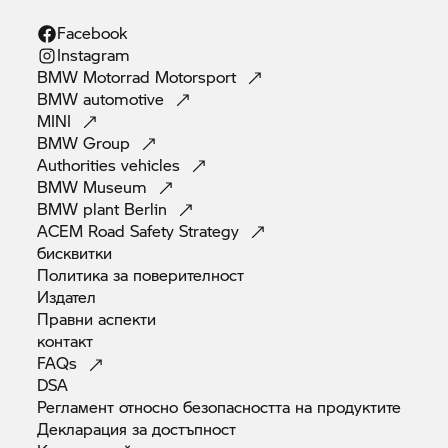
Facebook
Instagram
BMW Motorrad
Motorsport
BMW
automotive
MINI
BMW
Group
Authorities
vehicles
BMW
Museum
BMW plant
Berlin
ACEM Road Safety
Strategy
бисквитки
Политика за
поверителност
Издател
Правни
аспекти
контакт
FAQs
DSA
Регламент относно безопасността на
продуктите
Декларация за
достъпност